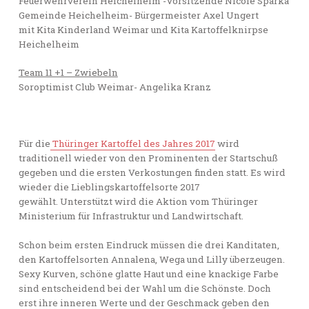
Feuerwehrverein Heichelheim -Vorsitzende Nicole Sparka
Gemeinde Heichelheim- Bürgermeister Axel Ungert
mit Kita Kinderland Weimar und Kita Kartoffelknirpse
Heichelheim
Team 11 +1 – Zwiebeln
Soroptimist Club Weimar- Angelika Kranz
Für die
Thüringer Kartoffel des Jahres 2017
wird
traditionell wieder von den Prominenten der Startschuß
gegeben und die ersten Verkostungen finden statt. Es wird
wieder die Lieblingskartoffelsorte 2017
gewählt. Unterstützt wird die Aktion vom Thüringer
Ministerium für Infrastruktur und Landwirtschaft.
Schon beim ersten Eindruck müssen die drei Kanditaten,
den Kartoffelsorten Annalena, Wega und Lilly überzeugen.
Sexy Kurven, schöne glatte Haut und eine knackige Farbe
sind entscheidend bei der Wahl um die Schönste. Doch
erst ihre inneren Werte und der Geschmack geben den