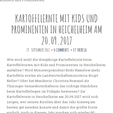
Kindern und Prominenten
KARTOFFELERNTE MIT KIDS UND
PROMINENTEN IN HEICHELHEIM AM
20.09.2017
19. SEPTEMBER 2017
0 COMMENTS
BY
THERESA
Wie wird wohl die diesjährige Kartoffelernte beim
Kartoffelernten mit Kids und Prominenten in Heichelheim
ausfallen? Wird Ministerpräsident Bodo Ramelow mehr
Kartoffeln ernten als Landwirtschaftsministerin Birgit
Keller? Oder hat Musikerin Christina Rommel als
Thüringer Genussbotschafterin das richtige Händchen
beim Kartoffellegen im Frühjahr bewiesen? Zur
Kartoffelernte in Heichelheim am 20.09.2017 wird sich
zeigen, wer seinen Knollen über das Jahr hinweg am
besten gut zureden konnte und damit die größte Ernte
einholt. Auch in diesem Jahr machen sich wieder 80